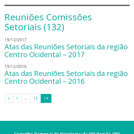
Reuniões Comissões
Setoriais (132)
l
19/12/2017
Atas das Reuniões Setoriais da região
e
o
Centro Ocidental – 2017
n
a
l
19/12/2016
Atas das Reuniões Setoriais da região
r
e
d
o
Centro Ocidental – 2016
o
n
m
a
Paginação
a
r
«
1
…
13
14
c
d
de
h
o
posts
a
m
d
a
o
c
Conselho Regional de Psicologia da 08ª Região (PR)