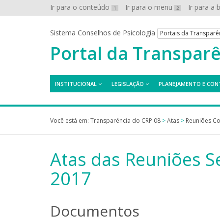
Ir para o conteúdo
Ir para o menu
Ir para a
1
2
Sistema Conselhos de Psicologia
Portais da Transparê
Portal da Transpar
INSTITUCIONAL
LEGISLAÇÃO
PLANEJAMENTO E CON
Você está em:
Transparência do CRP 08
>
Atas
>
Reuniões Co
Atas das Reuniões Se
2017
Documentos