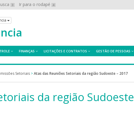
 busca
Ir para o rodapé
3
4
ncia
ência
TROLE
FINANÇAS
LICITAÇÕES E CONTRATOS
GESTÃO DE PESSOAS
missões Setoriais
>
Atas das Reuniões Setoriais da região Sudoeste – 2017
toriais da região Sudoeste