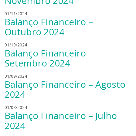
Novembro 2024
n
d
l
01/11/2024
r
Balanço Financeiro –
e
o
a
b
Outubro 2024
n
o
d
n
l
01/10/2024
r
i
Balanço Financeiro –
e
o
e
a
b
Setembro 2024
r
n
o
s
d
n
k
l
01/09/2024
r
i
Balanço Financeiro – Agosto
i
e
o
e
a
b
2024
r
n
o
s
d
n
k
l
01/08/2024
r
i
Balanço Financeiro – Julho
i
e
o
e
a
b
2024
r
n
o
s
d
n