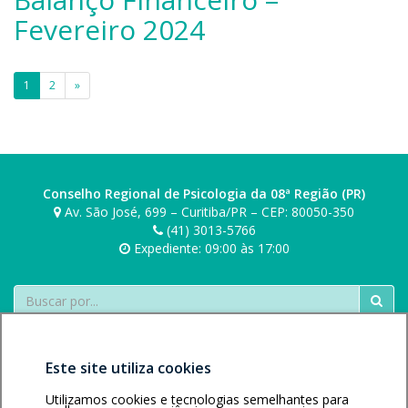
o
e
a
b
Fevereiro 2024
r
n
o
s
d
n
k
r
Paginação
i
i
1
2
»
o
e
de
b
r
o
posts
s
n
k
i
i
e
Conselho Regional de Psicologia da 08ª Região (PR)
Av. São José, 699 – Curitiba/PR – CEP: 80050-350
r
(41) 3013-5766
s
Expediente: 09:00 às 17:00
k
i
Buscar
Este site utiliza cookies
Utilizamos cookies e tecnologias semelhantes para