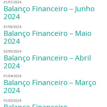
k
l
01/07/2024
r
i
Balanço Financeiro – Junho
i
e
o
e
a
b
2024
r
n
o
s
d
n
k
l
01/06/2024
r
i
Balanço Financeiro – Maio
i
e
o
e
a
b
2024
r
n
o
s
d
n
k
l
02/05/2024
r
i
Balanço Financeiro – Abril
i
e
o
e
a
b
2024
r
n
o
s
d
n
k
l
01/04/2024
r
i
Balanço Financeiro – Março
i
e
o
e
a
b
2024
r
n
o
s
d
n
k
l
01/03/2024
r
i
Balanço Financeiro –
i
e