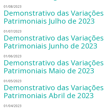
i
d
l
01/08/2023
e
r
Demonstrativo das Variações
e
r
o
a
s
b
Patrimoniais Julho de 2023
n
k
o
d
i
n
l
01/07/2023
r
i
Demonstrativo das Variações
e
o
e
a
b
Patrimoniais Junho de 2023
r
n
o
s
d
n
k
l
01/06/2023
r
i
Demonstrativo das Variações
i
e
o
e
a
b
Patrimoniais Maio de 2023
r
n
o
s
d
n
k
l
01/05/2023
r
i
Demonstrativo das Variações
i
e
o
e
a
b
Patrimoniais Abril de 2023
r
n
o
s
d
n
k
l
01/04/2023
r