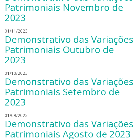
a
Patrimoniais Novembro de
n
2023
d
r
o
l
01/11/2023
b
Demonstrativo das Variações
e
o
a
Patrimoniais Outubro de
n
n
i
2023
d
e
r
r
o
l
01/10/2023
s
b
Demonstrativo das Variações
e
k
o
a
Patrimoniais Setembro de
i
n
n
i
2023
d
e
r
r
o
l
01/09/2023
s
b
Demonstrativo das Variações
e
k
o
a
Patrimoniais Agosto de 2023
i
n
n