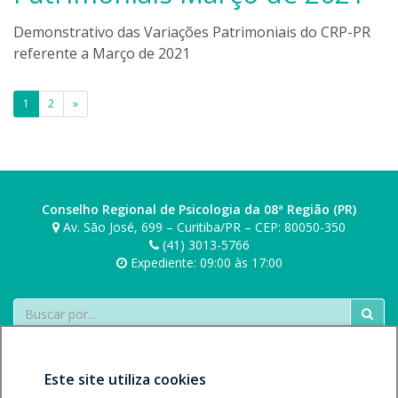
r
d
Demonstrativo das Variações Patrimoniais do CRP-PR
s
r
k
referente a Março de 2021
o
i
b
o
Paginação
1
2
»
n
de
i
e
posts
r
s
Conselho Regional de Psicologia da 08ª Região (PR)
k
Av. São José, 699 – Curitiba/PR – CEP: 80050-350
i
(41) 3013-5766
Expediente: 09:00 às 17:00
Buscar
Este site utiliza cookies