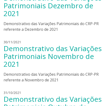
a
Patrimoniais Dezembro de
n
2021
d
r
o
Demonstrativo das Variações Patrimoniais do CRP-PR
b
referente a Dezembro de 2021
o
n
l
30/11/2021
i
Demonstrativo das Variações
e
e
a
r
Patrimoniais Novembro de
n
s
2021
d
k
r
i
o
Demonstrativo das Variações Patrimoniais do CRP-PR
b
referente a Novembro de 2021
o
n
l
31/10/2021
i
Demonstrativo das Variações
e
e
a
r