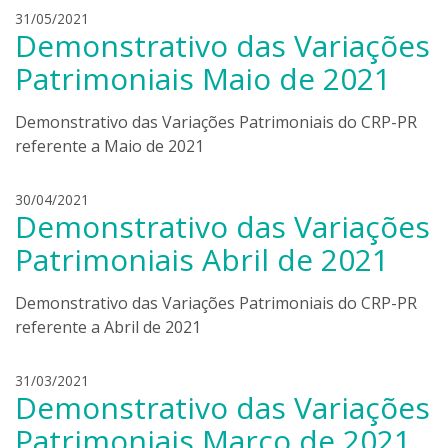
o
l
31/05/2021
n
Demonstrativo das Variações
e
i
a
Patrimoniais Maio de 2021
e
n
r
d
Demonstrativo das Variações Patrimoniais do CRP-PR
s
r
k
referente a Maio de 2021
o
i
b
o
l
30/04/2021
n
Demonstrativo das Variações
e
i
a
Patrimoniais Abril de 2021
e
n
r
d
Demonstrativo das Variações Patrimoniais do CRP-PR
s
r
k
referente a Abril de 2021
o
i
b
o
l
31/03/2021
n
Demonstrativo das Variações
e
i
a
Patrimoniais Março de 2021
e
n