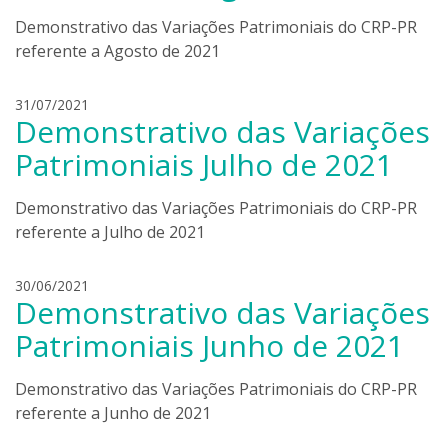
d
k
Demonstrativo das Variações Patrimoniais do CRP-PR
r
i
referente a Agosto de 2021
o
b
o
l
31/07/2021
n
Demonstrativo das Variações
e
i
a
Patrimoniais Julho de 2021
e
n
r
d
Demonstrativo das Variações Patrimoniais do CRP-PR
s
r
k
referente a Julho de 2021
o
i
b
o
l
30/06/2021
n
Demonstrativo das Variações
e
i
a
Patrimoniais Junho de 2021
e
n
r
d
Demonstrativo das Variações Patrimoniais do CRP-PR
s
r
k
referente a Junho de 2021
o
i
b