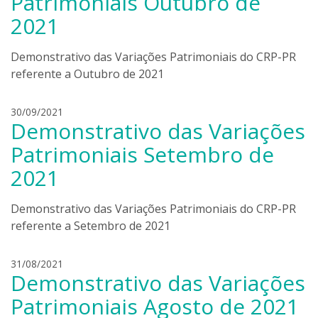
Patrimoniais Outubro de
n
s
2021
d
k
r
i
o
Demonstrativo das Variações Patrimoniais do CRP-PR
b
referente a Outubro de 2021
o
n
l
30/09/2021
i
Demonstrativo das Variações
e
e
a
r
Patrimoniais Setembro de
n
s
2021
d
k
r
i
o
Demonstrativo das Variações Patrimoniais do CRP-PR
b
referente a Setembro de 2021
o
n
l
31/08/2021
i
Demonstrativo das Variações
e
e
a
r
Patrimoniais Agosto de 2021
n
s