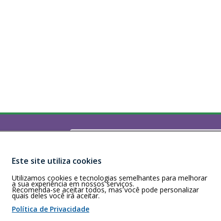
Buscar
)
160 - Recife/PE
Este site utiliza cookies
a a sexta-feira,
Utilizamos cookies e tecnologias semelhantes para melhorar
a sua experiência em nossos serviços.
Recomenda-se aceitar todos, mas você pode personalizar
quais deles você irá aceitar.
 de cookies
Política de Privacidade