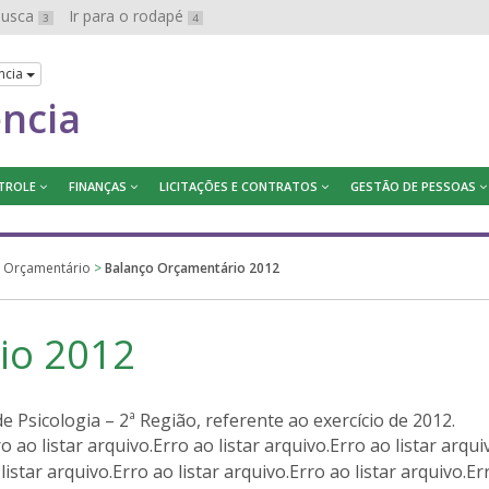
 busca
Ir para o rodapé
3
4
ncia
ência
TROLE
FINANÇAS
LICITAÇÕES E CONTRATOS
GESTÃO DE PESSOAS
 Orçamentário
>
Balanço Orçamentário 2012
io 2012
Psicologia – 2ª Região, referente ao exercício de 2012.
ro ao listar arquivo.Erro ao listar arquivo.Erro ao listar arqui
 listar arquivo.Erro ao listar arquivo.Erro ao listar arquivo.Er