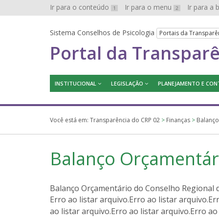
Ir para o conteúdo
Ir para o menu
Ir para a
1
2
Sistema Conselhos de Psicologia
Portais da Transparê
Portal da Transpar
INSTITUCIONAL
LEGISLAÇÃO
PLANEJAMENTO E CON
Você está em:
Transparência do CRP 02
>
Finanças
>
Balanço
Balanço Orçamentár
Balanço Orçamentário do Conselho Regional de 
Erro ao listar arquivo.Erro ao listar arquivo.Er
ao listar arquivo.Erro ao listar arquivo.Erro ao