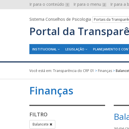
Ir para o conteúdo
Ir para o menu
Ir para a
1
2
Sistema Conselhos de Psicologia
Portais da Transparê
Portal da Transpar
INSTITUCIONAL
LEGISLAÇÃO
PLANEJAMENTO E CON
Você está em:
Transparência do CRP 01
>
Finanças
>
Balance
Finanças
Bal
FILTRO
Balancete
30/06/2