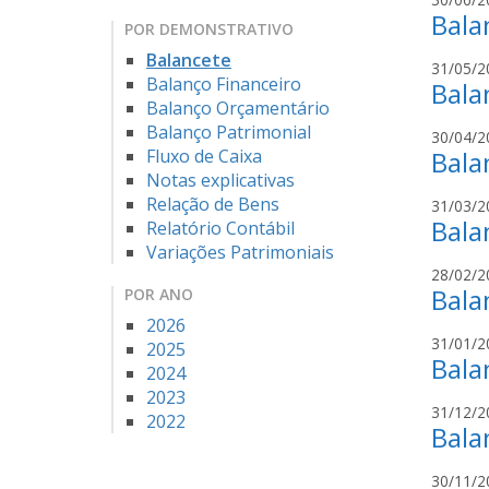
Bala
POR DEMONSTRATIVO
Balancete
31/05/2
Balanço Financeiro
Bala
Balanço Orçamentário
Balanço Patrimonial
30/04/2
Fluxo de Caixa
Bala
Notas explicativas
Relação de Bens
31/03/2
Bala
Relatório Contábil
Variações Patrimoniais
28/02/2
Bala
POR ANO
2026
31/01/2
2025
Bala
2024
2023
31/12/2
2022
Bala
30/11/2