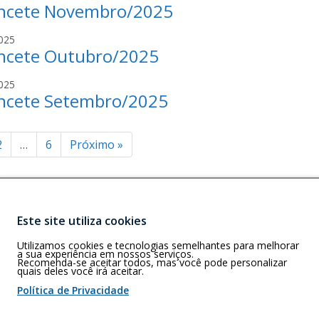
c
a
ncete Novembro/2025
v
i
o
h
a
l
u
o
i
025
n
d
c
a
ncete Outubro/2025
v
i
o
h
a
l
u
o
i
025
n
d
c
a
ncete Setembro/2025
v
i
o
h
a
l
u
o
n
d
c
inação
a
2
…
6
Próximo
»
i
o
h
l
u
o
d
c
a
ts
o
h
u
o
Este site utiliza cookies
c
a
Buscar
F)
h
Utilizamos cookies e tecnologias semelhantes para melhorar
A - 4º Andar -
a sua experiência em nossos serviços.
o
Recomenda-se aceitar todos, mas você pode personalizar
a
quais deles você irá aceitar.
Política de Privacidade