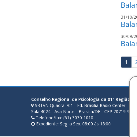
Bala
31/10/2
Bala
30/09/2
Bala
Pag
1
de
pos
Conselho Regional de Psicologia da 01ª Região (D
SRTVN Quadra 701 - Ed. Brasília Rádio Center - Ala 
Sala 4024 - Asa Norte - Brasília/DF - CEP 70719-900
Telefone/fax: (61) 3030-1010
Expediente: Seg. a Sex. 08:00 às 18:00