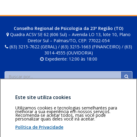
Conselho Regional de Psicologia da 23ª Região (TO)
Quadra ACSV SE 62 (606 Sul) – Avenida LO 13, lote 10, Plano
Diretor Sul – Palmas/TO, CEP: 77022-054
(63) 3215-7622 (GERAL) / (63) 3215-1663 (FINANCEIRO) / (63)
3014-4555 (OUVIDORIA)
Expediente: 12:00 às 18:00
Buscar
Este site utiliza cookies
Utilizamos cookies e tecnologias semelhantes para
melhorar a sua experiência em nossos serviços.
Recomenda-se aceitar todos, mas você pode
personalizar quais deles você irá aceitar.
Área restrita
Política de
Voltar ao topo
privacidade
Personalização
Política de Privacidade
de cookies