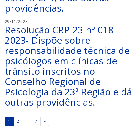
providências.
C
29/11/2023
Resolução CRP-23 nº 018-
R
P
2023- Dispõe sobre
-
responsabilidade técnica de
2
3
psicólogos em clínicas de
trânsito inscritos no
Conselho Regional de
Psicologia da 23ª Região e dá
outras providências.
Paginação
1
2
…
7
»
de