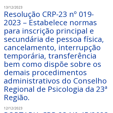
C
13/12/2023
Resolução CRP-23 nº 019-
R
P
2023 – Estabelece normas
-
para inscrição principal e
2
3
secundária de pessoa física,
cancelamento, interrupção
temporária, transferência
bem como dispõe sobre os
demais procedimentos
administrativos do Conselho
Regional de Psicologia da 23ª
Região.
C
12/12/2023