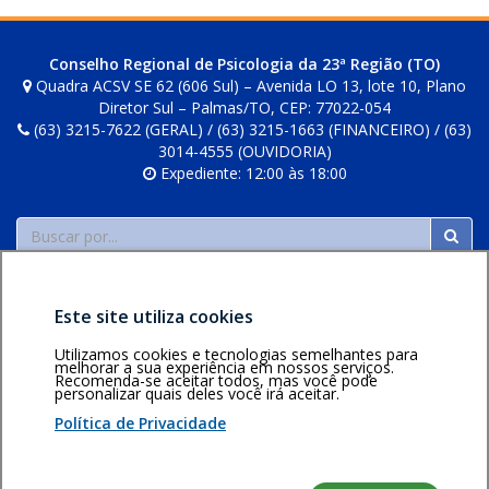
posts
Conselho Regional de Psicologia da 23ª Região (TO)
Quadra ACSV SE 62 (606 Sul) – Avenida LO 13, lote 10, Plano
Diretor Sul – Palmas/TO, CEP: 77022-054
(63) 3215-7622 (GERAL) / (63) 3215-1663 (FINANCEIRO) / (63)
3014-4555 (OUVIDORIA)
Expediente: 12:00 às 18:00
Buscar
Este site utiliza cookies
Utilizamos cookies e tecnologias semelhantes para
melhorar a sua experiência em nossos serviços.
Recomenda-se aceitar todos, mas você pode
Área restrita
Política de
Voltar ao topo
personalizar quais deles você irá aceitar.
privacidade
Personalização
Política de Privacidade
de cookies
Sistema desenvolvido pela Gerência de Tecnologia da