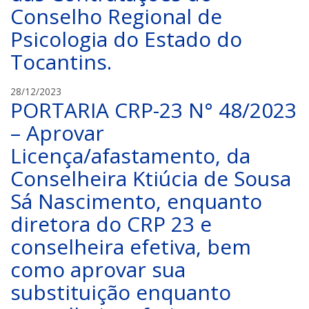
Conselho Regional de
Psicologia do Estado do
Tocantins.
C
28/12/2023
PORTARIA CRP-23 N° 48/2023
R
P
– Aprovar
-
Licença/afastamento, da
2
3
Conselheira Ktiúcia de Sousa
Sá Nascimento, enquanto
diretora do CRP 23 e
conselheira efetiva, bem
como aprovar sua
substituição enquanto