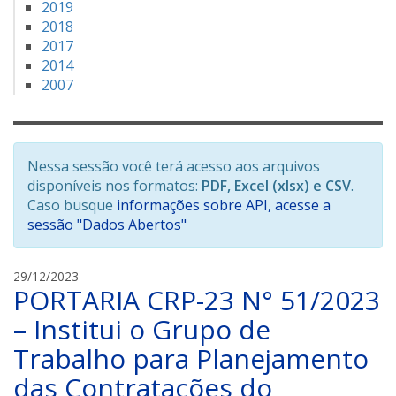
2019
2018
2017
2014
2007
Nessa sessão você terá acesso aos arquivos
disponíveis nos formatos:
PDF, Excel (xlsx) e CSV
.
Caso busque
informações sobre API, acesse a
sessão "Dados Abertos"
C
29/12/2023
PORTARIA CRP-23 N° 51/2023
R
P
– Institui o Grupo de
-
Trabalho para Planejamento
2
3
das Contratações do