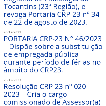
Tocantins (23ª Região), e
revoga Portaria CRP-23 nº 34
de 22 de agosto de 2023.
C
20/12/2023
PORTARIA CRP-23 N° 46/2023
R
P
– Dispõe sobre a substituição
-
de empregada pública
2
3
durante período de férias no
âmbito do CRP23.
C
20/12/2023
Resolução CRP-23 nº 020-
R
P
2023 – Cria o cargo
-
comissionado de Assessor(a)
2
3