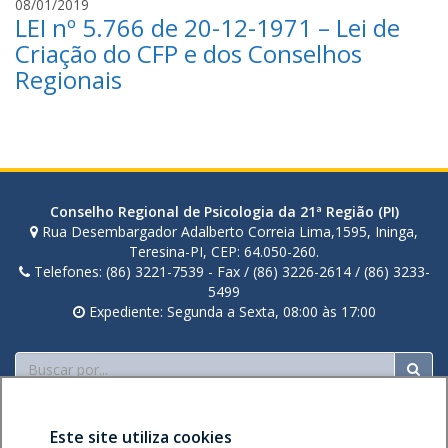
r
08/01/2019
LEI nº 5.766 de 20-12-1971 – Lei de
u
a
Criação do CFP e dos Conselhos
n
Regionais
a
c
o
r
t
e
Conselho Regional de Psicologia da 21ª Região (PI)
z
Rua Desembargador Adalberto Correia Lima,1595, Ininga,
Teresina-PI, CEP: 64.050-260.
Telefones: (86) 3221-7539 - Fax / (86) 3226-2614 / (86) 3233-
5499
Expediente: Segunda a Sexta, 08:00 às 17:00
Buscar
Este site utiliza cookies