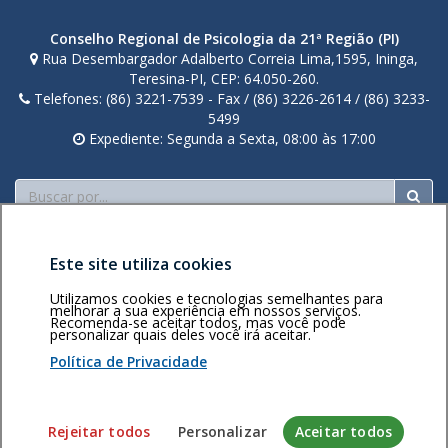
Conselho Regional de Psicologia da 21ª Região (PI)
Rua Desembargador Adalberto Correia Lima,1595, Ininga,
Teresina-PI, CEP: 64.050-260.
Telefones: (86) 3221-7539 - Fax / (86) 3226-2614 / (86) 3233-
5499
Expediente: Segunda a Sexta, 08:00 às 17:00
Buscar
Este site utiliza cookies
Utilizamos cookies e tecnologias semelhantes para
melhorar a sua experiência em nossos serviços.
Recomenda-se aceitar todos, mas você pode
personalizar quais deles você irá aceitar.
Área restrita
Política de
Voltar ao topo
privacidade
Personalização
Política de Privacidade
de cookies
Sistema desenvolvido pela Gerência de Tecnologia da
Rejeitar todos
Personalizar
Aceitar todos