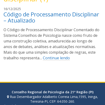
R
16/12/2025
Código de Processamento Disciplinar
a
p
– Atualizado
h
a
O Código de Processamento Disciplinar Comentado do
e
Sistema Conselhos de Psicologia nasce como fruto de
l
uma construção coletiva, amadurecida ao longo de
O
anos de debates, análises e atualizações normativas.
l
Mais do que uma simples compilação de regras, este
i
trabalho representa…
Continue lendo
v
e
i
r
a
Conselho Regional de Psicologia da 21ª Região (PI)
Rua Desembargador Adalberto Correia Lima,1595, Ininga,
Teresina-PI, CEP: 64.050-260.