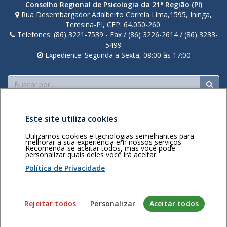
Conselho Regional de Psicologia da 21ª Região (PI)
Rua Desembargador Adalberto Correia Lima,1595, Ininga,
Teresina-PI, CEP: 64.050-260.
Telefones: (86) 3221-7539 - Fax / (86) 3226-2614 / (86) 3233-
5499
Expediente: Segunda a Sexta, 08:00 às 17:00
Buscar
Este site utiliza cookies
Utilizamos cookies e tecnologias semelhantes para
melhorar a sua experiência em nossos serviços.
Recomenda-se aceitar todos, mas você pode
personalizar quais deles você irá aceitar.
Área restrita
Política de
Voltar ao topo
privacidade
Personalização
Política de Privacidade
de cookies
Sistema desenvolvido pela Gerência de Tecnologia da
Rejeitar todos
Personalizar
Aceitar todos
Informação do CFP