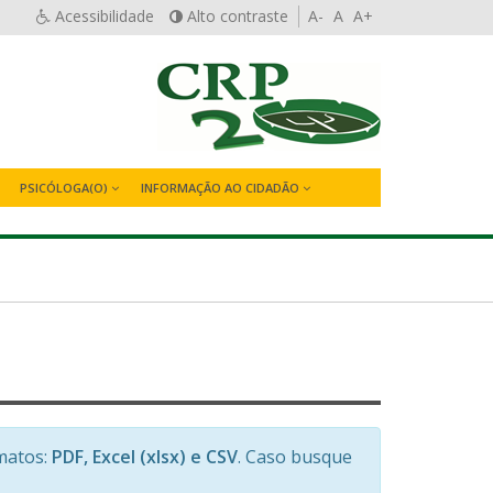
Acessibilidade
Alto contraste
A-
A
A+
PSICÓLOGA(O)
INFORMAÇÃO AO CIDADÃO
matos:
PDF, Excel (xlsx) e CSV
. Caso busque