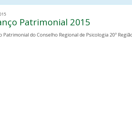
m
015
anço Patrimonial 2015
a
u
r
 Patrimonial do Conselho Regional de Psicologia 20ª Região
o
v
i
e
i
r
a