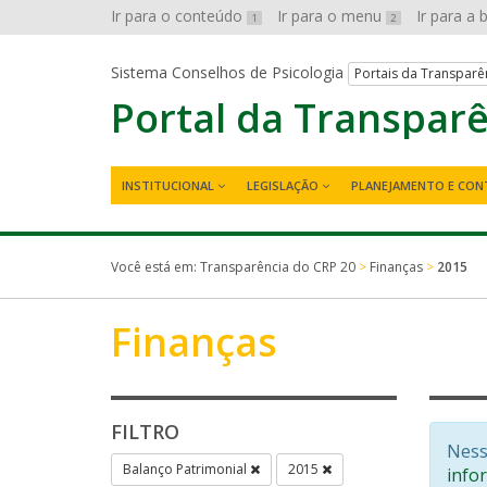
Ir para o conteúdo
Ir para o menu
Ir para a
1
2
Sistema Conselhos de Psicologia
Portais da Transparê
Portal da Transpar
INSTITUCIONAL
LEGISLAÇÃO
PLANEJAMENTO E CON
Você está em:
Transparência do CRP 20
>
Finanças
>
2015
Finanças
FILTRO
Ness
Balanço Patrimonial
2015
info