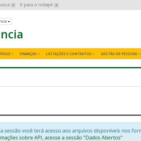
 busca
Ir para o rodapé
3
4
ncia
ência
TROLE
FINANÇAS
LICITAÇÕES E CONTRATOS
GESTÃO DE PESSOAS
a sessão você terá acesso aos arquivos disponíveis nos for
rmações sobre API, acesse a sessão "Dados Abertos"