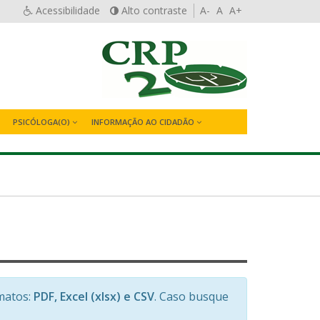
Acessibilidade
Alto contraste
A-
A
A+
PSICÓLOGA(O)
INFORMAÇÃO AO CIDADÃO
matos:
PDF, Excel (xlsx) e CSV
. Caso busque