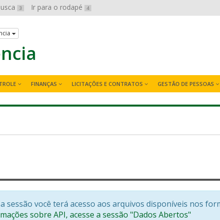
 busca
Ir para o rodapé
3
4
ncia
ência
TROLE
FINANÇAS
LICITAÇÕES E CONTRATOS
GESTÃO DE PESSOAS
a sessão você terá acesso aos arquivos disponíveis nos for
rmações sobre API, acesse a sessão "Dados Abertos"