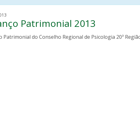
m
013
anço Patrimonial 2013
a
u
r
 Patrimonial do Conselho Regional de Psicologia 20ª Região
o
v
i
e
i
r
a