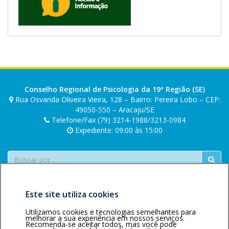
Conselho Regional de Psicologia da 19ª Região (SE)
Rua Osvanda Oliveira Vieira, 128 – Bairro: Pereira Lobo – CEP:
49050-550 – Aracaju/SE
Telefone/Fax (79) 3214-1988/3213-0984
Expediente: 09:00 às 15:00
Buscar
Este site utiliza cookies
Utilizamos cookies e tecnologias semelhantes para
melhorar a sua experiência em nossos serviços.
Recomenda-se aceitar todos, mas você pode