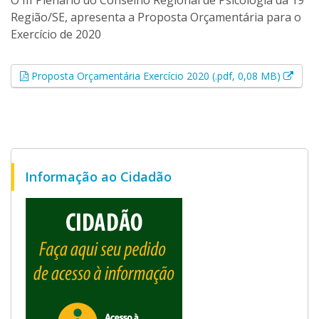
O III Plenário do Conselho Regional de Psicologia da 19ª
Região/SE, apresenta a Proposta Orçamentária para o
Exercício de 2020
Esse 
Proposta Orçamentária Exercício 2020 (.pdf, 0,08 MB)
Informação ao Cidadão