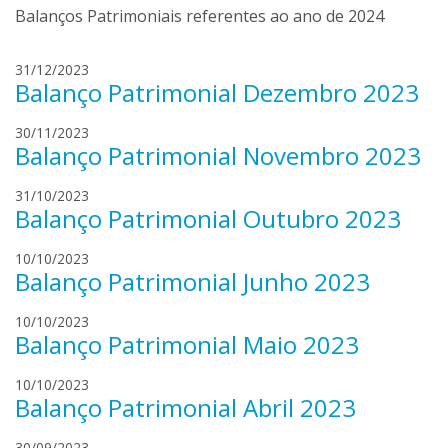
n
Balanços Patrimoniais referentes ao ano de 2024
r
a
i
b
s
l
31/12/2023
u
s
Balanço Patrimonial Dezembro 2023
u
c
a
c
o
n
l
30/11/2023
i
a
Balanço Patrimonial Novembro 2023
u
a
b
c
a
u
l
31/10/2023
i
l
Balanço Patrimonial Outubro 2023
c
u
a
b
o
c
a
u
i
10/10/2023
i
l
q
Balanço Patrimonial Junho 2023
d
a
b
u
e
a
u
e
i
10/10/2023
i
l
q
r
Balanço Patrimonial Maio 2023
d
l
b
u
q
e
d
u
e
u
i
10/10/2023
i
a
q
r
e
Balanço Patrimonial Abril 2023
d
l
v
u
q
e
d
i
e
u
l
30/09/2023