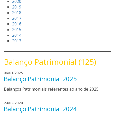
2020
2019
2018
2017
2016
2015
2014
2013
Balanço Patrimonial (125)
c
06/01/2025
Balanço Patrimonial 2025
l
a
Balanços Patrimoniais referentes ao ano de 2025
r
i
s
c
24/02/2024
s
Balanço Patrimonial 2024
l
a
a