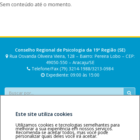
Sem conteúdo até o momento.
Conselho Regional de Psicologia da 19ª Região (SE)
Rua Osvanda Oliveira Vieira, 128 – Bairro: Pereira Lobo – CEP:
49050-550 – Aracaju/SE
Telefone/Fax (79) 3214-1988/3213-0984
Expediente: 09:00 às 15:00
Buscar
Este site utiliza cookies
Utilizamos cookies e tecnologias semelhantes para
melhorar a sua experiência em nossos serviços.
Recomenda-se aceitar todos, mas você pode
personalizar quais deles você irá aceitar.
Área restrita
Política de
Voltar ao topo