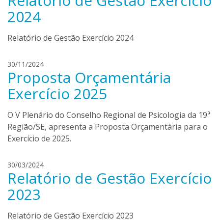
Relatório de Gestão Exercício
s
c
2024
s
i
a
a
Relatório de Gestão Exercício 2024
n
a
d
l
r
b
c
30/11/2024
a
Proposta Orçamentária
u
l
q
a
Exercício 2025
u
r
e
i
O V Plenário do Conselho Regional de Psicologia da 19ª
r
s
Região/SE, apresenta a Proposta Orçamentária para o
q
s
u
Exercício de 2025.
a
e
n
a
l
30/03/2024
b
Relatório de Gestão Exercício
u
u
c
2023
c
i
o
a
Relatório de Gestão Exercício 2023
a