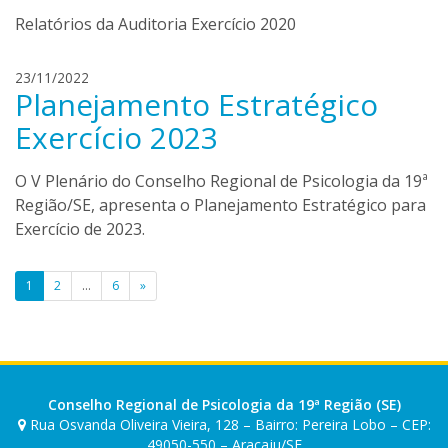
n
i
c
Relatórios da Auditoria Exercício 2020
q
a
u
e
c
23/11/2022
Planejamento Estratégico
m
l
e
a
Exercício 2023
n
r
d
i
O V Plenário do Conselho Regional de Psicologia da 19ª
o
s
Região/SE, apresenta o Planejamento Estratégico para
n
s
c
Exercício de 2023.
a
a
n
a
Paginação
1
2
…
6
»
b
de
u
c
posts
o
Conselho Regional de Psicologia da 19ª Região (SE)
Rua Osvanda Oliveira Vieira, 128 – Bairro: Pereira Lobo – CEP:
49050-550 – Aracaju/SE