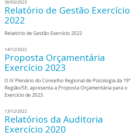
h
30/03/2023
b
Relatório de Gestão Exercício
e
u
n
2022
c
r
o
i
Relatório de Gestão Exercício 2022
q
u
e
h
14/12/2022
Proposta Orçamentária
m
e
e
n
Exercício 2023
n
r
d
i
O IV Plenário do Conselho Regional de Psicologia da 19ª
o
q
Região/SE, apresenta a Proposta Orçamentária para o
n
u
c
Exercício de 2023.
e
a
m
e
h
13/12/2022
n
Relatórios da Auditoria
e
d
n
Exercício 2020
o
r