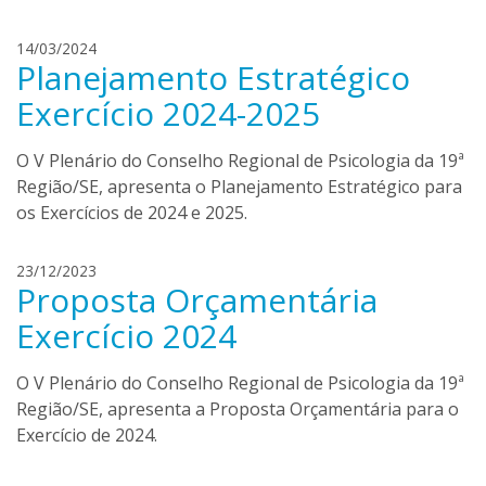
l
b
l
14/03/2024
Planejamento Estratégico
u
u
q
c
Exercício 2024-2025
u
i
e
a
O V Plenário do Conselho Regional de Psicologia da 19ª
r
a
Região/SE, apresenta o Planejamento Estratégico para
q
l
u
os Exercícios de 2024 e 2025.
b
e
u
q
c
23/12/2023
u
Proposta Orçamentária
l
e
a
Exercício 2024
r
r
q
i
u
O V Plenário do Conselho Regional de Psicologia da 19ª
s
e
Região/SE, apresenta a Proposta Orçamentária para o
s
Exercício de 2024.
a
n
a