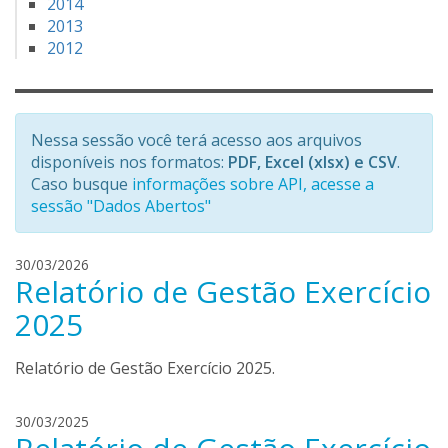
2014
2013
2012
Nessa sessão você terá acesso aos arquivos
disponíveis nos formatos:
PDF, Excel (xlsx) e CSV
.
Caso busque
informações sobre API, acesse a
sessão "Dados Abertos"
k
30/03/2026
Relatório de Gestão Exercício
e
r
2025
l
e
Relatório de Gestão Exercício 2025.
y
a
l
l
30/03/2025
e
u