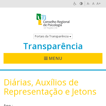
A-
A
A+
Portais da Transparência
Transparência
MENU
Diárias, Auxílios de
Representação e Jetons
Ano :