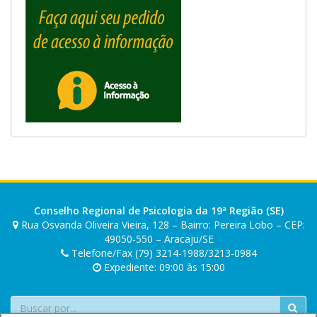
Conselho Regional de Psicologia da 19ª Região (SE)
Rua Osvanda Oliveira Vieira, 128 – Bairro: Pereira Lobo – CEP:
49050-550 – Aracaju/SE
Telefone/Fax (79) 3214-1988/3213-0984
Expediente: 09:00 às 15:00
Buscar