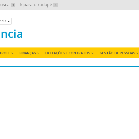
 busca
Ir para o rodapé
3
4
ncia
ência
TROLE
FINANÇAS
LICITAÇÕES E CONTRATOS
GESTÃO DE PESSOAS