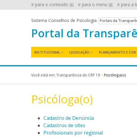
Ir para o conteúdo
Ir para o menu
Ir para a
1
2
Sistema Conselhos de Psicologia
Portais da Transparê
Portal da Transpar
INSTITUCIONAL
LEGISLAÇÃO
PLANEJAMENTO E CON
Você está em:
Transparência do CRP 19
>
Psicóloga(o)
Psicóloga(o)
Cadastro de Denúncia
Cadastros de sites
Profissionais por regional