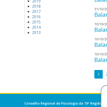
2019
2018
31/10/2
2017
Bala
2016
2015
10/10/2
2014
Bala
2013
10/10/2
Bala
10/10/2
Bala
Pag
1
de
pos
Conselho Regional de Psicologia da 19ª Região (SE