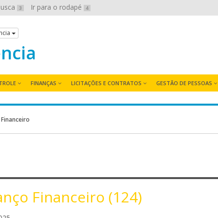
 busca
Ir para o rodapé
3
4
ncia
ência
TROLE
FINANÇAS
LICITAÇÕES E CONTRATOS
GESTÃO DE PESSOAS
 Financeiro
anço Financeiro (124)
c
025