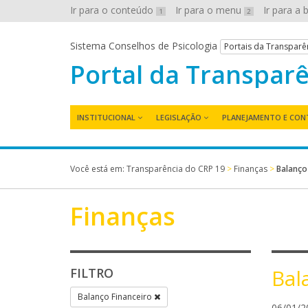
Ir para o conteúdo
Ir para o menu
Ir para a
1
2
Sistema Conselhos de Psicologia
Portais da Transparê
Portal da Transpar
INSTITUCIONAL
LEGISLAÇÃO
PLANEJAMENTO E CON
Você está em:
Transparência do CRP 19
>
Finanças
>
Balanço
Finanças
Bal
FILTRO
Balanço Financeiro
06/01/2