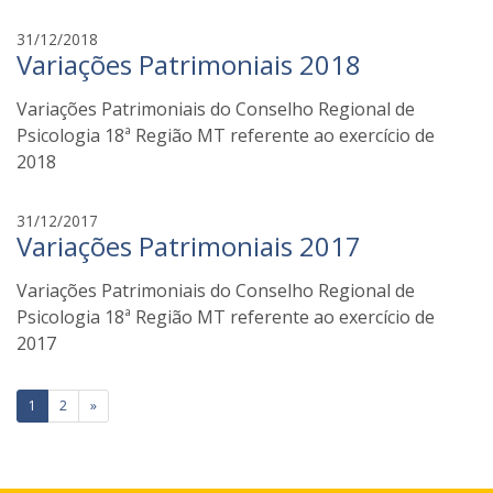
n
a
f
31/12/2018
t
Variações Patrimoniais 2018
a
o
b
z
Variações Patrimoniais do Conselho Regional de
i
i
a
Psicologia 18ª Região MT referente ao exercício de
n
2018
a
t
f
31/12/2017
o
Variações Patrimoniais 2017
a
z
b
i
Variações Patrimoniais do Conselho Regional de
i
a
Psicologia 18ª Região MT referente ao exercício de
n
2017
a
t
Paginação
1
2
»
o
de
z
i
posts