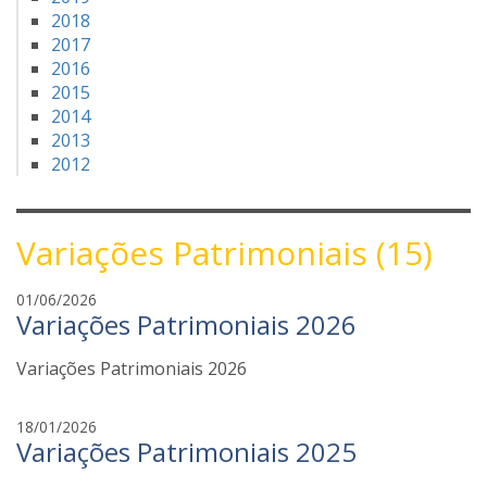
2018
2017
2016
2015
2014
2013
2012
Variações Patrimoniais (15)
f
01/06/2026
Variações Patrimoniais 2026
a
b
Variações Patrimoniais 2026
i
a
n
f
18/01/2026
a
Variações Patrimoniais 2025
a
t
b