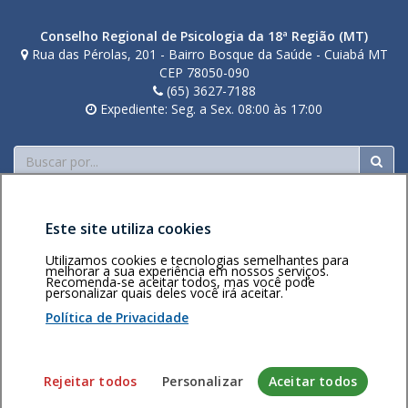
Conselho Regional de Psicologia da 18ª Região (MT)
Rua das Pérolas, 201 - Bairro Bosque da Saúde - Cuiabá MT
CEP 78050-090
(65) 3627-7188
Expediente: Seg. a Sex. 08:00 às 17:00
Buscar
Este site utiliza cookies
Utilizamos cookies e tecnologias semelhantes para
melhorar a sua experiência em nossos serviços.
Recomenda-se aceitar todos, mas você pode
Área restrita
Política de
Voltar ao topo
personalizar quais deles você irá aceitar.
privacidade
Personalização
Política de Privacidade
de cookies
Sistema desenvolvido pela Gerência de Tecnologia da
Rejeitar todos
Personalizar
Aceitar todos
Informação do CFP