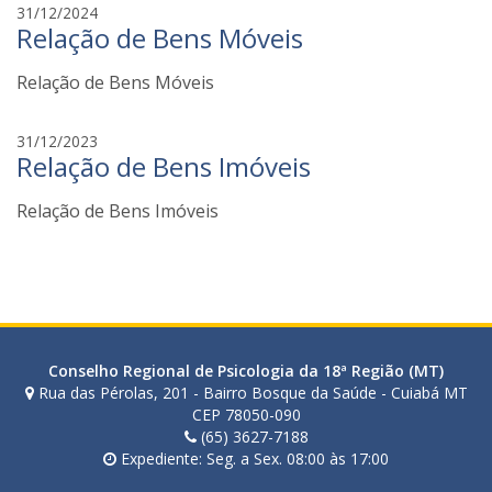
f
31/12/2024
Relação de Bens Móveis
a
b
Relação de Bens Móveis
i
a
n
f
31/12/2023
a
Relação de Bens Imóveis
a
t
b
o
Relação de Bens Imóveis
i
z
a
i
n
a
t
o
z
Conselho Regional de Psicologia da 18ª Região (MT)
i
Rua das Pérolas, 201 - Bairro Bosque da Saúde - Cuiabá MT
CEP 78050-090
(65) 3627-7188
Expediente: Seg. a Sex. 08:00 às 17:00