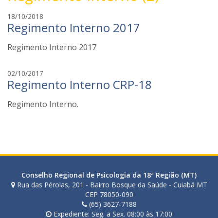
f
18/10/2018
Regimento Interno 2017
a
b
Regimento Interno 2017
i
a
n
f
02/10/2017
a
Regimento Interno CRP-18
a
t
b
o
Regimento Interno.
i
z
a
i
n
a
t
o
z
Conselho Regional de Psicologia da 18ª Região (MT)
i
Rua das Pérolas, 201 - Bairro Bosque da Saúde - Cuiabá MT
CEP 78050-090
(65) 3627-7188
Expediente: Seg. a Sex. 08:00 às 17:00