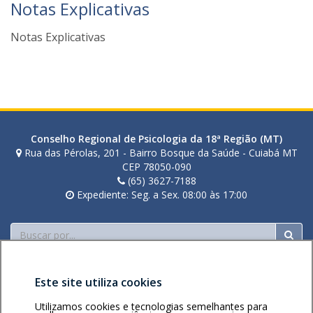
Notas Explicativas
a
b
Notas Explicativas
i
a
n
a
t
o
z
Conselho Regional de Psicologia da 18ª Região (MT)
i
Rua das Pérolas, 201 - Bairro Bosque da Saúde - Cuiabá MT
CEP 78050-090
(65) 3627-7188
Expediente: Seg. a Sex. 08:00 às 17:00
Buscar
Este site utiliza cookies
Utilizamos cookies e tecnologias semelhantes para