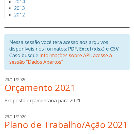
2014
2013
2012
Nessa sessão você terá acesso aos arquivos
disponíveis nos formatos:
PDF, Excel (xlsx) e CSV
.
Caso busque
informações sobre API, acesse a
sessão "Dados Abertos"
g
23/11/2020
Orçamento 2021
i
l
d
Proposta orçamentária para 2021.
e
o
g
23/11/2020
n
Plano de Trabalho/Ação 2021
i
c
l
o