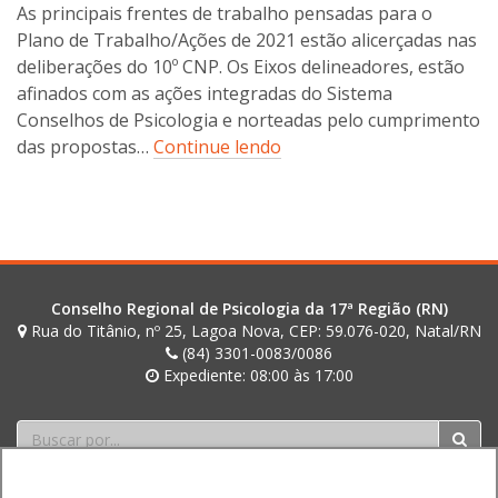
d
As principais frentes de trabalho pensadas para o
s
e
Plano de Trabalho/Ações de 2021 estão alicerçadas nas
t
o
a
deliberações do 10º CNP. Os Eixos delineadores, estão
n
afinados com as ações integradas do Sistema
c
Conselhos de Psicologia e norteadas pelo cumprimento
o
das propostas…
Continue lendo
s
t
a
Conselho Regional de Psicologia da 17ª Região (RN)
Rua do Titânio, nº 25, Lagoa Nova, CEP: 59.076-020, Natal/RN
(84) 3301-0083/0086
Expediente: 08:00 às 17:00
Buscar