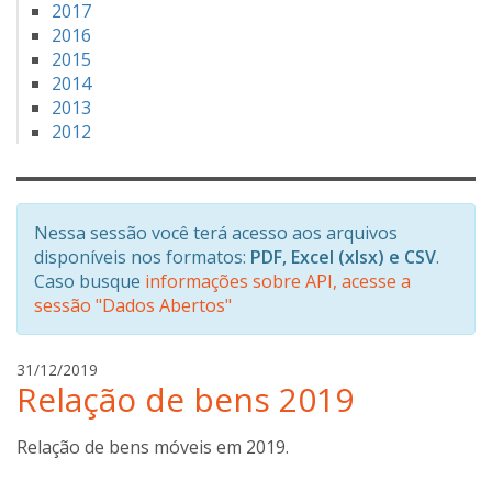
2017
2016
2015
2014
2013
2012
Nessa sessão você terá acesso aos arquivos
disponíveis nos formatos:
PDF, Excel (xlsx) e CSV
.
Caso busque
informações sobre API, acesse a
sessão "Dados Abertos"
a
31/12/2019
Relação de bens 2019
n
a
b
Relação de bens móveis em 2019.
o
t