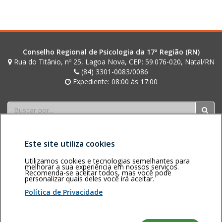
t
i
n
i
Conselho Regional de Psicologia da 17ª Região (RN)
Rua do Titânio, nº 25, Lagoa Nova, CEP: 59.076-020, Natal/RN
(84) 3301-0083/0086
Expediente: 08:00 às 17:00
Buscar
Este site utiliza cookies
Utilizamos cookies e tecnologias semelhantes para
melhorar a sua experiência em nossos serviços.
Recomenda-se aceitar todos, mas você pode
personalizar quais deles você irá aceitar.
Área restrita
Política de
Voltar ao topo
privacidade
Personalização
Política de Privacidade
de cookies