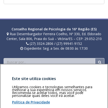
Conselho Regional de Psicologia da 16ª Região (ES)
Rua Desembargador Ferreira Coelho, Nº 330, Ed. Eldorado
Center, Sala 806, Praia do Suá – Vitória/ES – CEP: 29.052-210
(27) 3324-2806 / (27) 99941-9152
Expediente: Seg. a Sex. de 08:00 às 17:30
Buscar
Este site utiliza cookies
Utilizamos cookies e tecnologias semelhantes para
melhorar a sua experiência em nossos serviços.
Recomenda-se aceitar todos, mas você pode
Área restrita
Política de
Voltar ao topo
personalizar quais deles você irá aceitar.
privacidade
Personalização
Política de Privacidade
de cookies