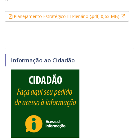
Esse li
Planejamento Estratégico III Plenário (.pdf, 0,63 MB)
Informação ao Cidadão