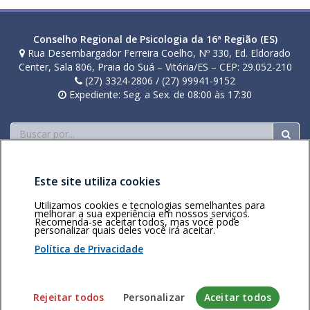
Conselho Regional de Psicologia da 16ª Região (ES)
Rua Desembargador Ferreira Coelho, Nº 330, Ed. Eldorado
Center, Sala 806, Praia do Suá – Vitória/ES – CEP: 29.052-210
(27) 3324-2806 / (27) 99941-9152
Expediente: Seg. a Sex. de 08:00 às 17:30
Buscar
Este site utiliza cookies
Utilizamos cookies e tecnologias semelhantes para
melhorar a sua experiência em nossos serviços.
Recomenda-se aceitar todos, mas você pode
Área restrita
Política de
Voltar ao topo
personalizar quais deles você irá aceitar.
privacidade
Personalização
Política de Privacidade
de cookies
Sistema desenvolvido pela Gerência de Tecnologia da
Rejeitar todos
Personalizar
Aceitar todos