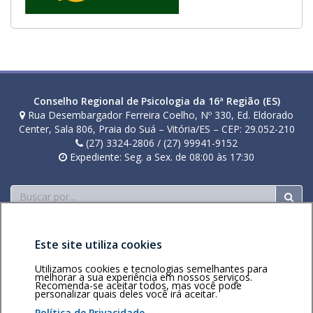
Conselho Regional de Psicologia da 16ª Região (ES)
Rua Desembargador Ferreira Coelho, Nº 330, Ed. Eldorado
Center, Sala 806, Praia do Suá – Vitória/ES – CEP: 29.052-210
(27) 3324-2806 / (27) 99941-9152
Expediente: Seg. a Sex. de 08:00 às 17:30
Buscar
Este site utiliza cookies
Utilizamos cookies e tecnologias semelhantes para
melhorar a sua experiência em nossos serviços.
Recomenda-se aceitar todos, mas você pode
Área restrita
Política de
Voltar ao topo
personalizar quais deles você irá aceitar.
privacidade
Personalização
Política de Privacidade