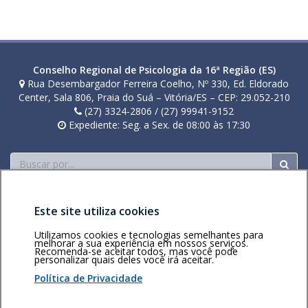
Conselho Regional de Psicologia da 16ª Região (ES)
Rua Desembargador Ferreira Coelho, Nº 330, Ed. Eldorado
Center, Sala 806, Praia do Suá – Vitória/ES – CEP: 29.052-210
(27) 3324-2806 / (27) 99941-9152
Expediente: Seg. a Sex. de 08:00 às 17:30
Buscar
Este site utiliza cookies
Utilizamos cookies e tecnologias semelhantes para
melhorar a sua experiência em nossos serviços.
Recomenda-se aceitar todos, mas você pode
Área restrita
Política de
Voltar ao topo
personalizar quais deles você irá aceitar.
privacidade
Personalização
Política de Privacidade
de cookies