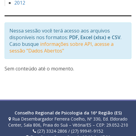
2012
Nessa sessão você terá acesso aos arquivos
disponíveis nos formatos:
PDF, Excel (xlsx) e CSV
.
Caso busque
informações sobre API, acesse a
sessão "Dados Abertos"
Sem conteúdo até o momento.
Conselho Regional de Psicologia da 16ª Região (ES)
Rua Desembargador Ferreira Coelho, Nº 330, Ed. Eldorado
Center, Sala 806, Praia do Suá – Vitória/ES – CEP: 29.052-210
(27) 3324-2806 / (27) 99941-9152