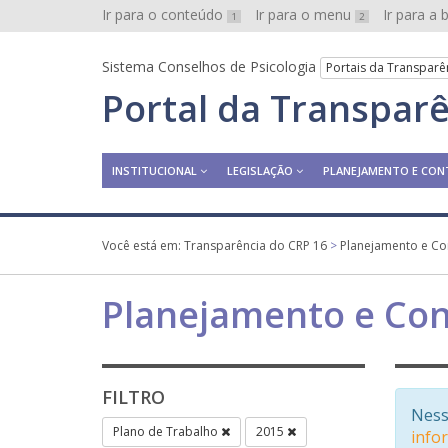
Ir para o conteúdo
Ir para o menu
Ir para a
1
2
Sistema Conselhos de Psicologia
Portais da Transparê
Portal da Transpar
INSTITUCIONAL
LEGISLAÇÃO
PLANEJAMENTO E CON
Você está em:
Transparência do CRP 16
>
Planejamento e Co
Planejamento e Con
FILTRO
Ness
Plano de Trabalho
2015
info