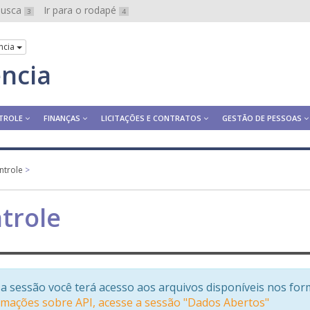
 busca
Ir para o rodapé
3
4
ncia
ência
TROLE
FINANÇAS
LICITAÇÕES E CONTRATOS
GESTÃO DE PESSOAS
ntrole
>
trole
a sessão você terá acesso aos arquivos disponíveis nos for
rmações sobre API, acesse a sessão "Dados Abertos"