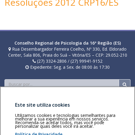
Resoluções 2012 CRP16/ES
e
l
l
e
r
o
g
Conselho Regional de Psicologia da 16ª Região (ES)
i
Rua Desembargador Ferreira Coelho, Nº 330, Ed. Eldorado
o
Center, Sala 806, Praia do Suá – Vitória/ES – CEP: 29.052-210
n
(27) 3324-2806 / (27) 99941-9152
i
Expediente: Seg. a Sex. de 08:00 às 17:30
Buscar
Este site utiliza cookies
Utilizamos cookies e tecnologias semelhantes para
melhorar a sua experiência em nossos serviços.
Recomenda-se aceitar todos, mas você pode
Área restrita
Política de
Voltar ao topo
personalizar quais deles você irá aceitar.
privacidade
Personalização
Política de Privacidade