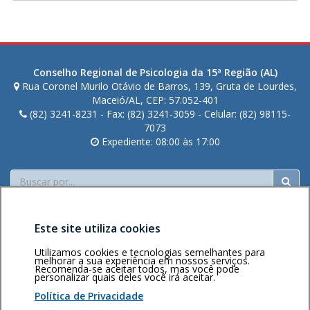
Conselho Regional de Psicologia da 15ª Região (AL)
Rua Coronel Murilo Otávio de Barros, 139, Gruta de Lourdes,
Maceió/AL, CEP: 57.052-401
(82) 3241-8231 - Fax: (82) 3241-3059 - Celular: (82) 98115-
7073
Expediente: 08:00 às 17:00
Buscar
Este site utiliza cookies
Utilizamos cookies e tecnologias semelhantes para
melhorar a sua experiência em nossos serviços.
Recomenda-se aceitar todos, mas você pode
personalizar quais deles você irá aceitar.
Área restrita
Política de
Voltar ao topo
privacidade
Personalização
Política de Privacidade
de cookies