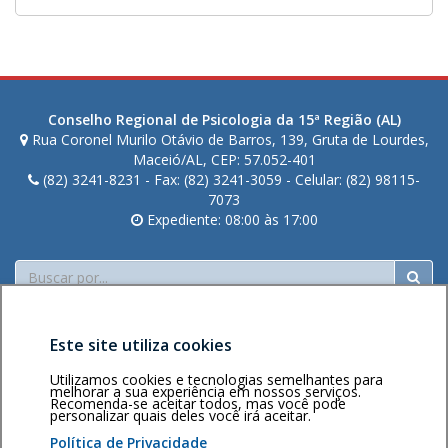
Conselho Regional de Psicologia da 15ª Região (AL)
Rua Coronel Murilo Otávio de Barros, 139, Gruta de Lourdes,
Maceió/AL, CEP: 57.052-401
(82) 3241-8231 - Fax: (82) 3241-3059 - Celular: (82) 98115-
7073
Expediente: 08:00 às 17:00
Buscar
Este site utiliza cookies
Utilizamos cookies e tecnologias semelhantes para
melhorar a sua experiência em nossos serviços.
Recomenda-se aceitar todos, mas você pode
personalizar quais deles você irá aceitar.
Área restrita
Política de
Voltar ao topo
privacidade
Personalização
Política de Privacidade