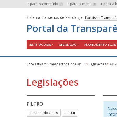
Ir para o conteúdo
Ir para o menu
Ir para a
1
2
Sistema Conselhos de Psicologia
Portais da Transparê
Portal da Transpar
INSTITUCIONAL
LEGISLAÇÃO
PLANEJAMENTO E CON
Você está em:
Transparência do CRP 15
>
Legislações
>
2014
Legislações
FILTRO
Ness
Portarias do CRP
2014
info