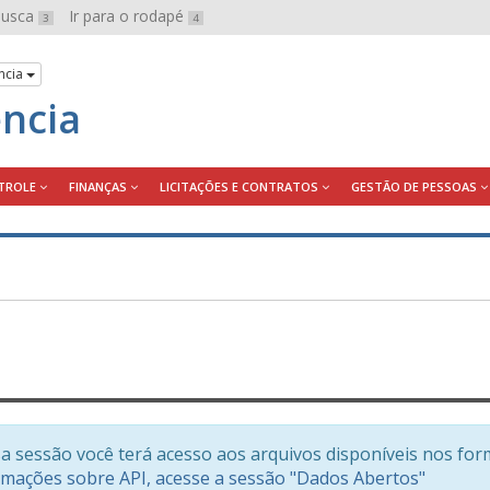
 busca
Ir para o rodapé
3
4
ncia
ência
TROLE
FINANÇAS
LICITAÇÕES E CONTRATOS
GESTÃO DE PESSOAS
a sessão você terá acesso aos arquivos disponíveis nos for
rmações sobre API, acesse a sessão "Dados Abertos"