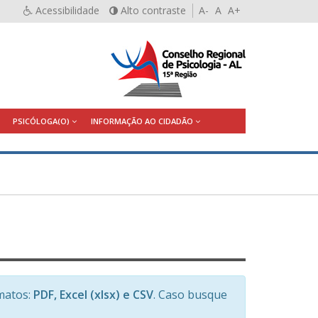
Acessibilidade
Alto contraste
A-
A
A+
PSICÓLOGA(O)
INFORMAÇÃO AO CIDADÃO
matos:
PDF, Excel (xlsx) e CSV
. Caso busque