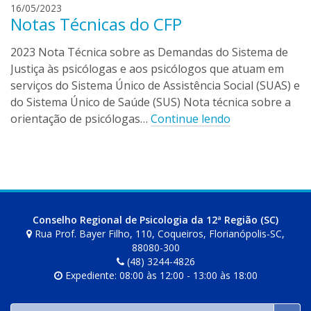
c
16/05/2023
Notas Técnicas do CFP
a
m
2023 Nota Técnica sobre as Demandas do Sistema de
i
l
Justiça às psicólogas e aos psicólogos que atuam em
a
serviços do Sistema Único de Assistência Social (SUAS) e
l
do Sistema Único de Saúde (SUS) Nota técnica sobre a
e
orientação de psicólogas…
Continue lendo
i
t
e
Conselho Regional de Psicologia da 12ª Região (SC)
Rua Prof. Bayer Filho, 110, Coqueiros, Florianópolis-SC,
88080-300
(48) 3244-4826
Expediente: 08:00 às 12:00 - 13:00 às 18:00
Buscar