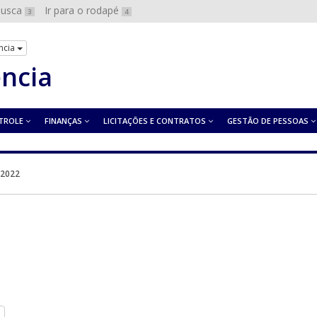
 busca
Ir para o rodapé
3
4
ncia
ência
TROLE
FINANÇAS
LICITAÇÕES E CONTRATOS
GESTÃO DE PESSOAS
 2022
brirá em uma nova janela.
sse link abrirá em uma nova janela.