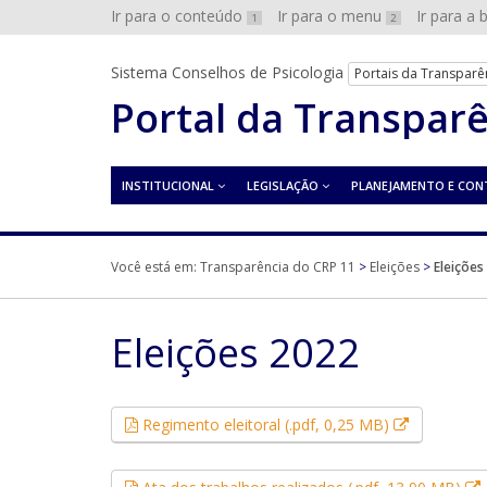
Ir para o conteúdo
Ir para o menu
Ir para a
1
2
Sistema Conselhos de Psicologia
Portais da Transparê
Portal da Transpar
INSTITUCIONAL
LEGISLAÇÃO
PLANEJAMENTO E CON
Você está em:
Transparência do CRP 11
>
Eleições
>
Eleições
Eleições 2022
Esse link a
Regimento eleitoral (.pdf, 0,25 MB)
E