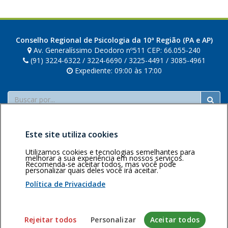
Conselho Regional de Psicologia da 10ª Região (PA e AP)
Av. Generalíssimo Deodoro nº511 CEP: 66.055-240
(91) 3224-6322 / 3224-6690 / 3225-4491 / 3085-4961
Expediente: 09:00 às 17:00
Buscar
Este site utiliza cookies
Utilizamos cookies e tecnologias semelhantes para
melhorar a sua experiência em nossos serviços.
Recomenda-se aceitar todos, mas você pode
Área restrita
Política de
Voltar ao topo
personalizar quais deles você irá aceitar.
privacidade
Personalização
Política de Privacidade
de cookies
Sistema desenvolvido pela Gerência de Tecnologia da
Rejeitar todos
Personalizar
Aceitar todos