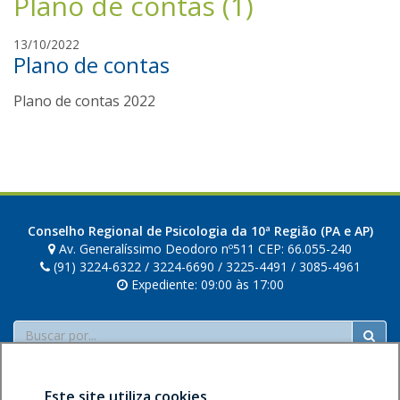
Plano de contas (1)
a
13/10/2022
Plano de contas
m
a
Plano de contas 2022
n
d
a
v
i
a
n
Conselho Regional de Psicologia da 10ª Região (PA e AP)
n
Av. Generalíssimo Deodoro nº511 CEP: 66.055-240
a
(91) 3224-6322 / 3224-6690 / 3225-4491 / 3085-4961
Expediente: 09:00 às 17:00
Buscar
Este site utiliza cookies