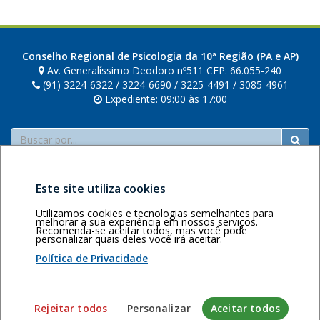
Conselho Regional de Psicologia da 10ª Região (PA e AP)
Av. Generalíssimo Deodoro nº511 CEP: 66.055-240
(91) 3224-6322 / 3224-6690 / 3225-4491 / 3085-4961
Expediente: 09:00 às 17:00
Buscar
Este site utiliza cookies
Utilizamos cookies e tecnologias semelhantes para
melhorar a sua experiência em nossos serviços.
Recomenda-se aceitar todos, mas você pode
Área restrita
Política de
Voltar ao topo
personalizar quais deles você irá aceitar.
privacidade
Personalização
Política de Privacidade
de cookies
Sistema desenvolvido pela Gerência de Tecnologia da
Rejeitar todos
Personalizar
Aceitar todos