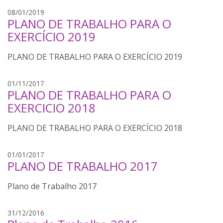
e
08/01/2019
PLANO DE TRABALHO PARA O
d
u
EXERCÍCIO 2019
a
r
PLANO DE TRABALHO PARA O EXERCÍCIO 2019
d
o
e
01/11/2017
o
PLANO DE TRABALHO PARA O
d
l
u
EXERCICIO 2018
i
a
v
r
PLANO DE TRABALHO PARA O EXERCÍCIO 2018
e
d
i
o
r
e
01/01/2017
o
PLANO DE TRABALHO 2017
a
d
l
u
i
Plano de Trabalho 2017
a
v
r
e
d
e
31/12/2016
i
o
d