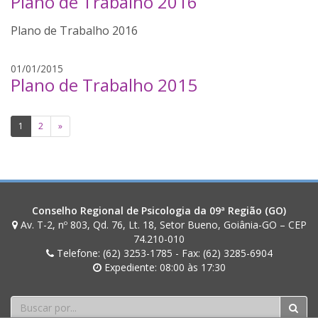
Plano de Trabalho 2016
r
o
u
a
l
Plano de Trabalho 2016
a
i
r
v
d
e
01/01/2015
e
o
Plano de Trabalho 2015
d
i
o
u
r
l
a
a
Paginação
i
1
2
»
r
v
de
d
e
o
posts
i
o
r
l
a
i
Conselho Regional de Psicologia da 09ª Região (GO)
v
Av. T-2, nº 803, Qd. 76, Lt. 18, Setor Bueno, Goiânia-GO – CEP
e
74.210-010
Telefone: (62) 3253-1785 - Fax: (62) 3285-6904
i
Expediente: 08:00 às 17:30
r
a
Buscar