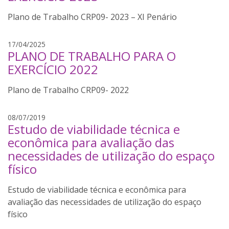
n
d
Plano de Trabalho CRP09- 2023 – XI Penário
a
A
17/04/2025
PLANO DE TRABALHO PARA O
m
a
EXERCÍCIO 2022
n
d
Plano de Trabalho CRP09- 2022
a
j
08/07/2019
Estudo de viabilidade técnica e
a
n
econômica para avaliação das
a
necessidades de utilização do espaço
i
físico
n
a
Estudo de viabilidade técnica e econômica para
l
avaliação das necessidades de utilização do espaço
i
físico
m
a