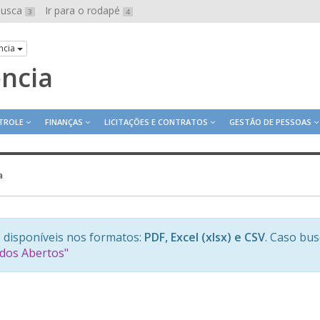
 busca
Ir para o rodapé
3
4
ncia
ência
TROLE
FINANÇAS
LICITAÇÕES E CONTRATOS
GESTÃO DE PESSOAS
a
 disponíveis nos formatos:
PDF, Excel (xlsx) e CSV
. Caso bu
ados Abertos"