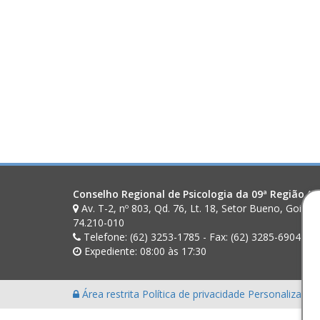
Conselho Regional de Psicologia da 09ª Região (G
Av. T-2, nº 803, Qd. 76, Lt. 18, Setor Bueno, Goiân
74.210-010
Telefone: (62) 3253-1785 - Fax: (62) 3285-6904
Expediente: 08:00 às 17:30
Área restrita
Política de privacidade
Personalização