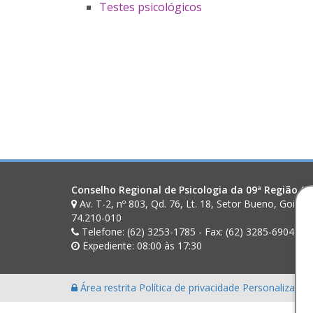
Testes psicológicos
Conselho Regional de Psicologia da 09ª Região (G
Av. T-2, nº 803, Qd. 76, Lt. 18, Setor Bueno, Goiân
74.210-010
Telefone: (62) 3253-1785 - Fax: (62) 3285-6904
Expediente: 08:00 às 17:30
Área restrita
Política de privacidade
Personalização