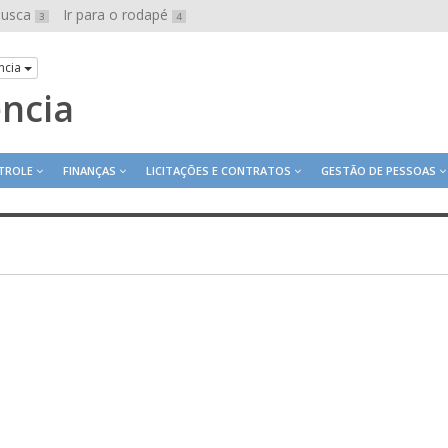
 busca
Ir para o rodapé
3
4
ncia
ência
TROLE
FINANÇAS
LICITAÇÕES E CONTRATOS
GESTÃO DE PESSOAS