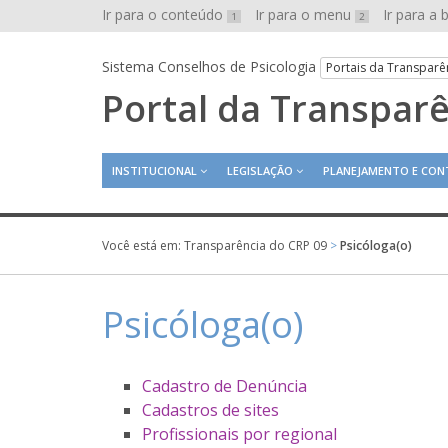
Ir para o conteúdo
Ir para o menu
Ir para a
1
2
Sistema Conselhos de Psicologia
Portais da Transparê
Portal da Transpar
INSTITUCIONAL
LEGISLAÇÃO
PLANEJAMENTO E CON
Você está em:
Transparência do CRP 09
>
Psicóloga(o)
Psicóloga(o)
Cadastro de Denúncia
Cadastros de sites
Profissionais por regional