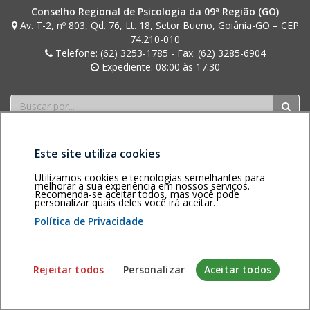
Conselho Regional de Psicologia da 09ª Região (GO)
Av. T-2, nº 803, Qd. 76, Lt. 18, Setor Bueno, Goiânia-GO – CEP
74.210-010
Telefone: (62) 3253-1785 - Fax: (62) 3285-6904
Expediente: 08:00 às 17:30
Buscar
Este site utiliza cookies
Utilizamos cookies e tecnologias semelhantes para
melhorar a sua experiência em nossos serviços.
Recomenda-se aceitar todos, mas você pode
Área restrita
Política de
Voltar ao topo
personalizar quais deles você irá aceitar.
privacidade
Personalização
Política de Privacidade
de cookies
Sistema desenvolvido pela Gerência de Tecnologia da
Rejeitar todos
Personalizar
Aceitar todos
Informação do CFP