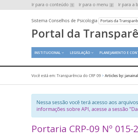
Ir para o conteúdo
Ir para o menu
Ir para a
1
2
Sistema Conselhos de Psicologia
Portais da Transparê
Portal da Transpar
INSTITUCIONAL
LEGISLAÇÃO
PLANEJAMENTO E CON
Você está em:
Transparência do CRP 09
>
Articles by: janain
Nessa sessão você terá acesso aos arquivos
informações sobre API, acesse a sessão "D
Portaria CRP-09 Nº 015-
j
2
4
a