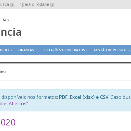
 busca
Ir para o rodapé
3
4
ncia
ência
TROLE
FINANÇAS
LICITAÇÕES E CONTRATOS
GESTÃO DE PESSOAS
alima
 disponíveis nos formatos:
PDF, Excel (xlsx) e CSV
. Caso bu
ados Abertos"
2020