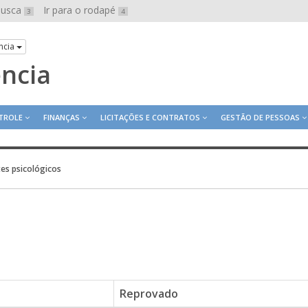
 busca
Ir para o rodapé
3
4
ncia
ência
TROLE
FINANÇAS
LICITAÇÕES E CONTRATOS
GESTÃO DE PESSOAS
es psicológicos
Reprovado